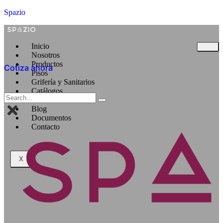
Spazio
Inicio
Nosotros
Productos
Cotiza ahora
Pisos
Grifería y Sanitarios
Catálogos
Taller
Blog
Documentos
Contacto
X