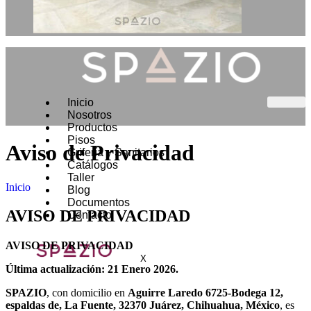
Inicio
Nosotros
Productos
Pisos
Aviso de
Privacidad
Grifería y Sanitarios
Catálogos
Taller
Inicio
Blog
Documentos
AVISO DE PRIVACIDAD
Contacto
AVISO DE PRIVACIDAD
X
Última actualización: 21 Enero 2026.
SPAZIO
, con domicilio en
Aguirre Laredo 6725-Bodega 12,
espaldas de, La Fuente, 32370 Juárez,
Chihuahua, México
, es